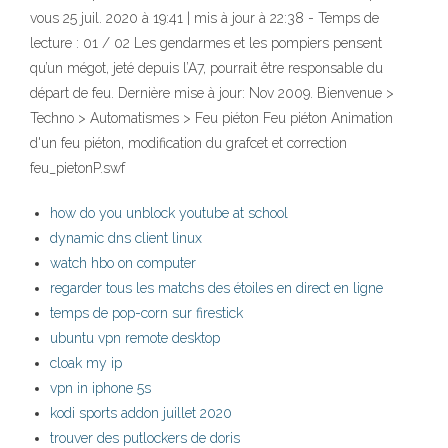
vous 25 juil. 2020 à 19:41 | mis à jour à 22:38 - Temps de
lecture : 01 / 02 Les gendarmes et les pompiers pensent
qu’un mégot, jeté depuis l’A7, pourrait être responsable du
départ de feu. Dernière mise à jour: Nov 2009. Bienvenue >
Techno > Automatismes > Feu piéton Feu piéton Animation
d'un feu piéton, modification du grafcet et correction
feu_pietonP.swf
how do you unblock youtube at school
dynamic dns client linux
watch hbo on computer
regarder tous les matchs des étoiles en direct en ligne
temps de pop-corn sur firestick
ubuntu vpn remote desktop
cloak my ip
vpn in iphone 5s
kodi sports addon juillet 2020
trouver des putlockers de doris