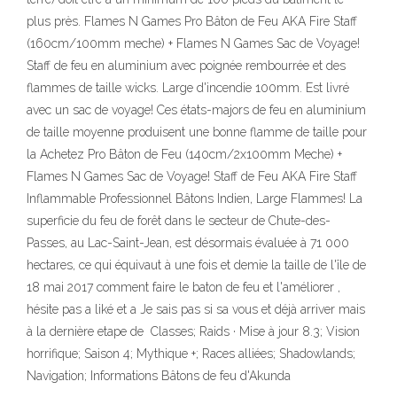
plus près. Flames N Games Pro Bâton de Feu AKA Fire Staff
(160cm/100mm meche) + Flames N Games Sac de Voyage!
Staff de feu en aluminium avec poignée rembourrée et des
flammes de taille wicks. Large d'incendie 100mm. Est livré
avec un sac de voyage! Ces états-majors de feu en aluminium
de taille moyenne produisent une bonne flamme de taille pour
la Achetez Pro Bâton de Feu (140cm/2x100mm Meche) +
Flames N Games Sac de Voyage! Staff de Feu AKA Fire Staff
Inflammable Professionnel Bâtons Indien, Large Flammes! La
superficie du feu de forêt dans le secteur de Chute-des-
Passes, au Lac-Saint-Jean, est désormais évaluée à 71 000
hectares, ce qui équivaut à une fois et demie la taille de l'île de
18 mai 2017 comment faire le baton de feu et l'améliorer ,
hésite pas a liké et a Je sais pas si sa vous et déjà arriver mais
à la dernière etape de Classes; Raids · Mise à jour 8.3; Vision
horrifique; Saison 4; Mythique +; Races alliées; Shadowlands;
Navigation; Informations Bâtons de feu d'Akunda